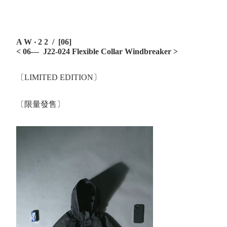
A W ‧ 2 2 / [06]
< 06— J22-024 Flexible Collar Windbreaker
>
〔LIMITED EDITION〕
〔限量發售〕