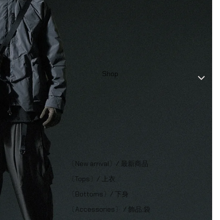
Shop
〔New arrival〕/ 最新商品
〔Tops〕/ 上衣
〔Bottoms〕/ 下身
〔Accessories〕 / 飾品;袋