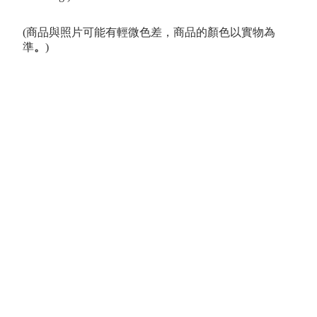
(商品與照片可能有輕微色差，商品的顏色以實物為
準
。
)
 Series