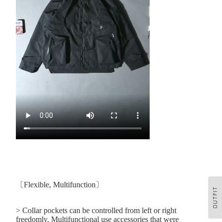
〔Flexible, Multifunction〕
OUTFIT
>
Collar pockets can be controlled from left or right
freedomly. Multifunctional use accessories that were