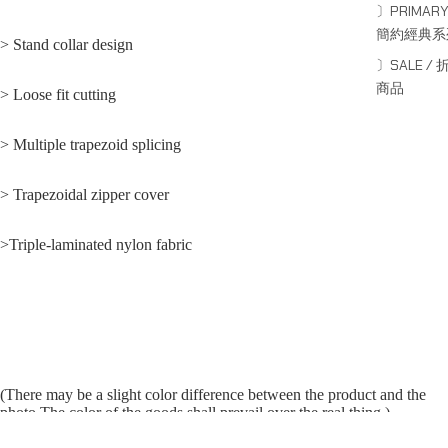
〕PRIMARY
簡約經典系
> Stand collar design
〕SALE / 
商品
> Loose fit cutting
> Multiple trapezoid splicing
> Trapezoidal zipper cover
>Triple-laminated nylon fabric
(There may be a slight color difference between the product and the
photo.The color of the goods shall prevail over the real thing.)