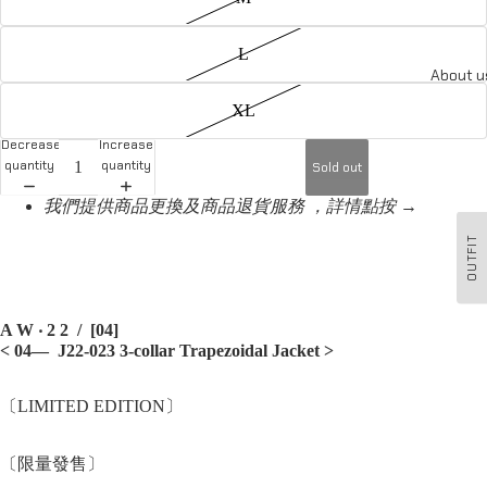
L
About u
XL
Decrease
Increase
quantity
quantity
Sold out
我們提供商品更換及商品退貨服務 ，詳情點按 →
OUTFIT
A W ‧ 2 2 / [04]
< 04— J22-023 3-collar Trapezoidal Jacket >
〔LIMITED EDITION〕
〔限量發售〕