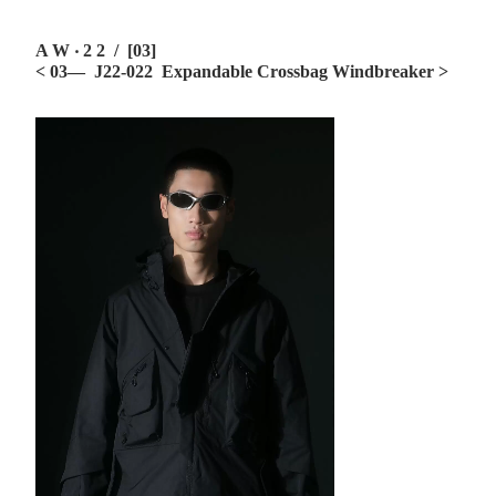
A W ‧ 2 2 / [03]
< 03— J22-022 Expandable Crossbag Windbreaker
>