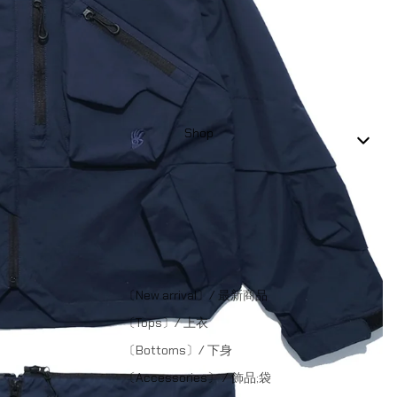
Shop
〔New arrival〕/ 最新商品
〔Tops〕/ 上衣
〔Bottoms〕/ 下身
〔Accessories〕 / 飾品;袋