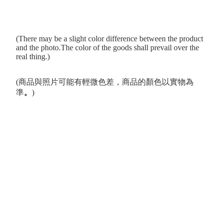
(There may be a slight color difference between the product
and the photo.The color of the goods shall prevail over the
real thing.)
(商品與照片可能有輕微色差，商品的顏色以實物為
準
。
)
 Series