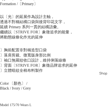
Formation /〔Primary〕
以〔光〕的延展作為設計主軸，
透過不對稱結構口袋與後背印花文字，
延續 Primary 系列一貫的結構語彙。
繼續以〔STRIVE FOR〕象徵追求的能量，
將動態線條化作光的延伸
〕胸前配置非對稱造型口袋
〕落肩剪裁、微寬版身形比例
〕袖口無羅紋收口設計，維持俐落線條
〕背面〔STRIVE FOR〕象徵品牌追求的延伸
〕立體暗紋全棉布料製作
Shop
Color 〔顏色〕 /
Black / Ivory / Grey
Model 175/70 Wears L