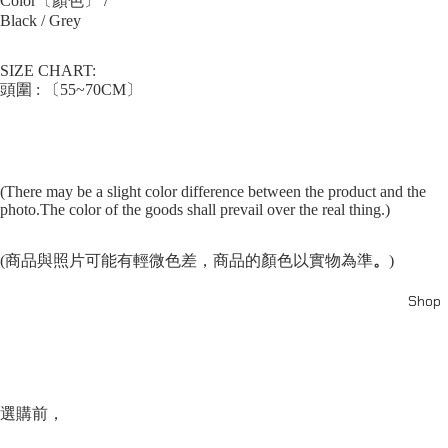
Color〔顏色〕 /
Black / Grey
SIZE CHART:
頭圍 : 〔55~70CM〕
(There may be a slight color difference between the product and the
photo.The color of the goods shall prevail over the real thing.)
(商品與照片可能有輕微色差，商品的顏色以實物為準
。
)
Shop
選購前，