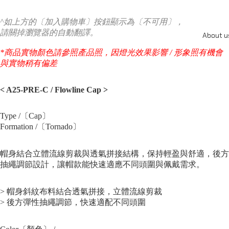
^如上方的〔加入購物車〕按鈕顯示為〔不可用〕，
請關掉瀏覽器的自動翻譯。
About u
*商品實物顏色請參照產品照，因燈光效果影響 / 形象照有機會
與實物稍有偏差
< A25-PRE-C / Flowline Cap
>
Type /〔Cap〕
Formation /〔Tornado〕
帽身結合立體流線剪裁與透氣拼接結構，保持輕盈與舒適，後方
抽繩調節設計，讓帽款能快速適應不同頭圍與佩戴需求。
> 帽身斜紋布料結合透氣拼接，立體流線剪裁
> 後方彈性抽繩調節，快速適配不同頭圍