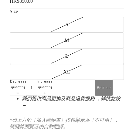
HK$850.00
Size
S
M
L
XL
Decrease
Increase
quantity
quantity
Sold out
我們提供商品更換及商品退貨服務 ，詳情點按
→
^如上方的〔加入購物車〕按鈕顯示為〔不可用〕，
請關掉瀏覽器的自動翻譯。