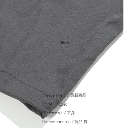
Shop
〔New arrival〕/ 最新商品
〔Tops〕/ 上衣
〔Bottoms〕/ 下身
〔Accessories〕 / 飾品;袋