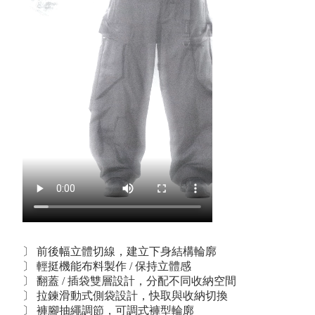
〕 前後幅立體切線，建立下身結構輪廓
〕 輕挺機能布料製作 / 保持立體感
〕 翻蓋 / 插袋雙層設計，分配不同收納空間
〕 拉鍊滑動式側袋設計，快取與收納切換
〕 褲腳抽繩調節，可調式褲型輪廓