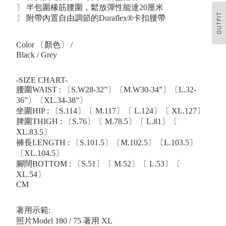
〕 半包圍橡筋腰圍，鬆放彈性能達20厘米
OUTFIT
〕 附帶內置自由調節的Duraflex®卡扣腰帶
Color 〔顏色〕 /
Black / Grey
-SIZE CHART-
腰圍WAIST : 〔S.W28-32”〕〔M.W30-34”〕〔L.32-
36”〕〔XL.34-38”〕
坐圍HIP : 〔S.114〕〔 M.117〕〔 L.124〕〔 XL.127〕
脾圍THIGH : 〔S.76〕〔 M.78.5〕〔 L.81〕〔
XL.83.5〕
褲長LENGTH : 〔S.101.5〕〔M.102.5〕〔L.103.5〕
〔XL.104.5〕
腳闊BOTTOM : 〔S.51〕〔 M.52〕〔 L.53〕〔
XL.54〕
CM
著用示範:
照片Model 180 / 75 著用 XL