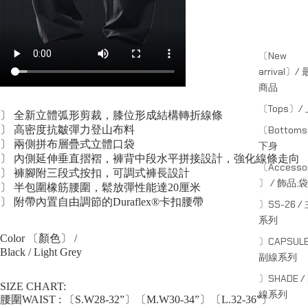
〔New
arrival〕/
商品
〔Tops〕/
〕 全新立體弧形剪裁，膝位形成結構轉折線條
〕 高密度抗皺彈力登山布料
〔Bottom
〕 兩側拼布層疊式立體口袋
下身
〕 內側延伸垂直摺褶，褲背中段水平拼接設計，強化線條走向
〔Accessor
〕 褲腳附三段式按扣，可調式褲長設計
〕 / 飾品;袋
〕 半包圍橡筋腰圍，鬆放彈性能達20厘米
〕 附帶內置自由調節的Duraflex®卡扣腰帶
〕SS-26 /
系列
Color 〔顏色〕 /
〕CAPSULE
Black / Light Grey
副線系列
〕SHADE /
SIZE CHART:
線系列
腰圍WAIST : 〔S.W28-32”〕〔M.W30-34”〕〔L.32-36”〕