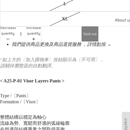
L
XL
About u
Decrease
Increase
quantity
quantity
Sold out
我們提供商品更換及商品退貨服務 ，詳情點按 →
^如上方的〔加入購物車〕按鈕顯示為〔不可用〕，
請關掉瀏覽器的自動翻譯。
< A25-P-01 Visor Layers Pants
>
Type /〔Pants〕
Formation /〔Visor〕
整體結構以穩定為軸心
OUTFIT
流線為勢、寬鬆而舒適的弧線輪廓
在舒適與結構重量之間取得平衡