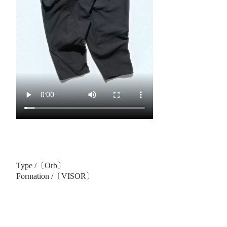
Type /〔Orb〕
Formation /〔VISOR〕