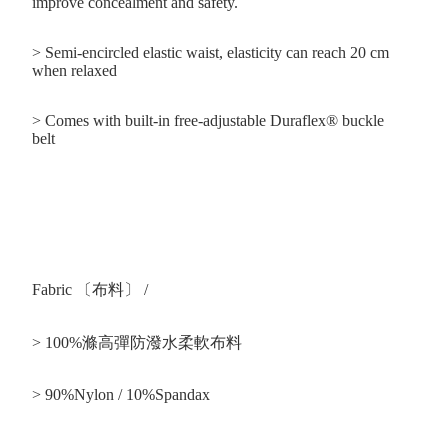
improve concealment and safety.
> Semi-encircled elastic waist, elasticity can reach 20 cm
when relaxed
> Comes with built-in free-adjustable Duraflex® buckle
belt
Fabric 〔布料〕 /
>
100%滌高彈防潑水柔軟布料
> 90%Nylon / 10%Spandax