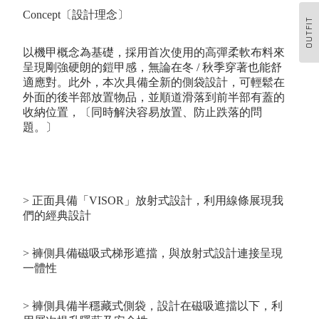
Concept〔設計理念〕
OUTFIT
以機甲概念為基礎，採用首次使用的高
彈柔軟布料來
呈現剛強硬朗的
鎧甲感，無論在冬 / 秋季穿著也能舒
適應對。此外，本次具備全新的側袋設計，可輕鬆在
外面的後半部放置物品，並順道滑落到前半部有蓋的
收納位置，〔同時解決容易放置、防止跌落的問
題。〕
> 正面具備「VISOR」放射式設計，利用線條展現我
們的經典設計
> 褲側具備磁吸式梯形遮擋，與放射式設計連接呈現
一體性
> 褲側具備半穩藏式側袋，設計在磁吸遮擋以下，利