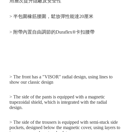
用層次提升隱蔽及安全性
> 半包圍橡筋腰圍，鬆放彈性能達20厘米
> 附帶內置自由調節的Duraflex®卡扣腰帶
> The front has a "VISOR" radial design, using lines to
show our classic design
> The side of the pants is equipped with a magnetic
trapezoidal shield, which is integrated with the radial
design.
> The side of the trousers is equipped with semi-stuck side
pockets, designed below the magnetic cover, using layers to