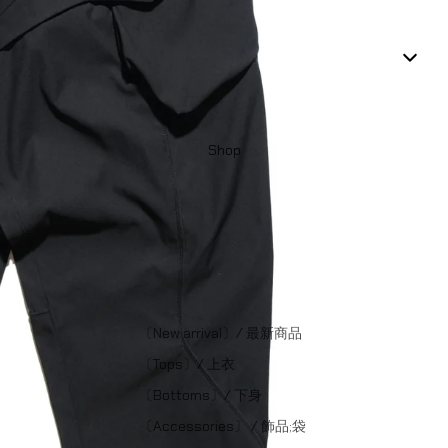
Shop
〔New arrival〕/ 最新商品
〔Tops〕/ 上衣
〔Bottoms〕/ 下身
〔Accessories〕 / 飾品;袋