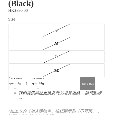
(Black)
HK$890.00
Size
S
M
L
XL
Decrease
Increase
quantity
quantity
Sold out
我們提供商品更換及商品退貨服務 ，詳情點按
→
^如上方的〔加入購物車〕按鈕顯示為〔不可用〕，