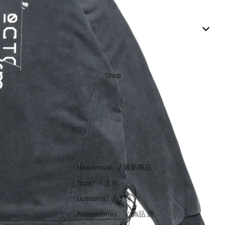
Shop
〔New arrival〕/ 最新商品
〔Tops〕/ 上衣
〔Bottoms〕/ 下身
〔Accessories〕 / 飾品;袋