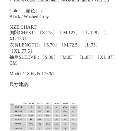
Color 〔顏色〕 /
Black / Washed Grey
SIZE CHART:
胸闊CHEST : 〔S.118〕〔 M.123〕〔 L.128〕〔
XL.133〕
衣長LENGTH : 〔S.70〕〔M.72.5〕〔L.75〕
〔XL.77.5〕
袖長SLEEVE : 〔S.80〕〔M.83〕〔L.85〕〔XL.87〕
CM
Model / 180/L & 173/M
尺寸建議: