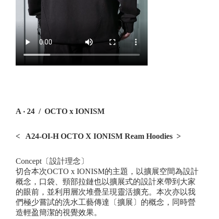
A ‧ 24 / OCTO x IONISM
<
A24-OI-H OCTO X IONISM Ream Hoodies
>
Concept〔設計理念〕
切合本次OCTO x IONISM的主題，
以擴展空間為設計
概念，口袋、頸部拉鏈也以擴
展式的設計來帶到大家
的眼前，
並利用層次堆疊呈現靈活擴充。本次亦以我
們極少嘗試的洗水工藝傳達〔擴展〕的概念，同時營
造輕盈簡潔的視覺效果。