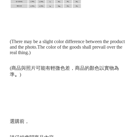
(There may be a slight color difference between the product
and the photo.The color of the goods shall prevail over the
real thing.)
(商品與照片可能有輕微色差，商品的顏色以實物為
準
。
)
選購前，