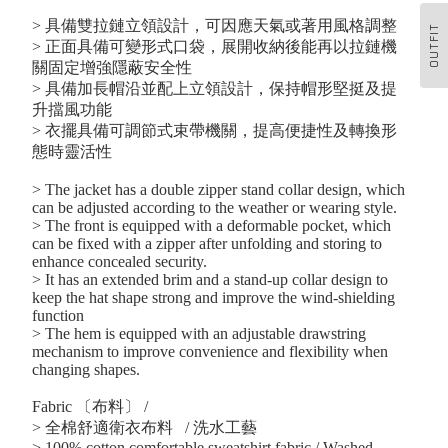
> 具備雙拉鏈立領設計，可因應天氣或著用風格調整
OUTFIT
> 正面具備可變形式口袋，展開收納後能再以拉鏈機
關固定增強隱蔽安全性
> 具備加長帽沿並配上立領設計，保持帽形堅挺及提
升擋風功能
> 衣擺具備可調節式束帶機關，
提高便捷性及轉換形
態時靈活性
> The jacket has a double zipper stand collar design, which
can be adjusted according to the weather or wearing style.
> The front is equipped with a deformable pocket, which
can be fixed with a zipper after unfolding and storing to
enhance concealed security.
> It has an extended brim and a stand-up collar design to
keep the hat shape strong and improve the wind-shielding
function
> The hem is equipped with an adjustable drawstring
mechanism to improve convenience and flexibility when
changing shapes.
Fabric 〔布料〕 /
>
全棉舒適衛衣布料 / 洗水工藝
> 100% cotton comfortable sweatshirt fabric / Washed