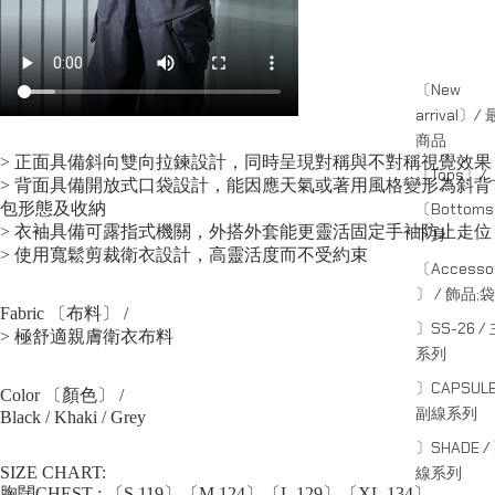
〔New
arrival〕/
商品
> 正面具備斜向雙向拉鍊設計，同時呈現對稱與不對稱視覺效果
〔Tops〕/
> 背面具備開放式口袋設計，能因應天氣或著用風格變形為斜背
包形態及收納
〔Bottom
> 衣袖具備可露指式機關，外搭外套能更靈活固定手袖防止走位
下身
> 使用寬鬆剪裁衛衣設計，高靈活度而不受約束
〔Accessor
〕 / 飾品;袋
Fabric 〔布料〕 /
〕SS-26 /
> 極舒適親膚衛衣布料
系列
〕CAPSULE
Color 〔顏色〕 /
副線系列
Black / Khaki / Grey
〕SHADE /
SIZE CHART:
線系列
胸闊CHEST : 〔S.119〕〔M.124〕〔L.129〕〔XL.134〕