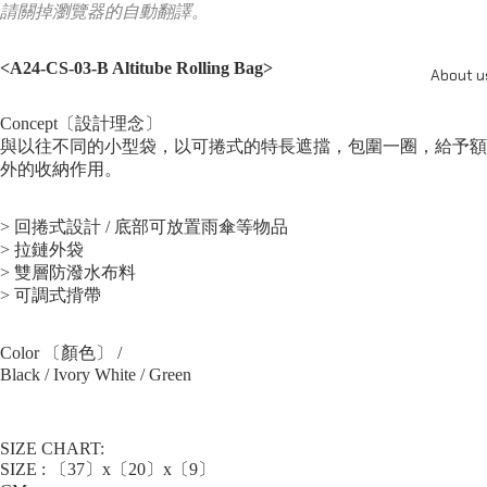
請關掉瀏覽器的自動翻譯。
<A24-CS-03-B Altitube Rolling Bag
>
About u
Concept〔設計理念〕
與以往不同的小型袋，以可捲式的特長遮擋，包圍一圈，給予額
外的收納作用。
> 回捲式設計 / 底部可放置雨傘等物品
> 拉鏈外袋
> 雙層防潑水布料
> 可調式揹帶
Color 〔顏色〕 /
Black / Ivory White / Green
SIZE CHART:
SIZE : 〔37〕x〔20〕x〔9〕