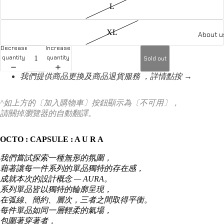
L
XL
About u
Decrease
Increase
quantity
quantity
Sold out
我們提供商品更換及商品退貨服務 ，詳情點按 →
^如上方的〔加入購物車〕按鈕顯示為〔不可用〕，
請關掉瀏覽器的自動翻譯。
OCTO : CAPSULE : A U R A
我們嘗試探索一種無形的氛圍，
藉著讓每一件系列的單品獨特的存在感，
成就本次的設計概念 — AURA。
系列單品皆以獨特的輪廓呈現，
在弧線、簡約、層次，三者之間取得平衡。
每件單品如同一層輕柔的氣場，
包圍著穿著者，