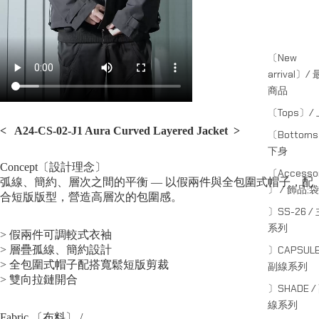
〔New
arrival〕/
商品
〔Tops〕/
<
A24-CS-02-J1 Aura Curved Layered Jacket
>
〔Bottom
下身
Concept〔設計理念〕
〔Accessor
弧線、簡約、層次之間的平衡 — 以假兩件與全包圍式帽子，配
〕 / 飾品;袋
合短版版型，營造高層次的包圍感。
〕SS-26 /
系列
> 假兩件可調較式衣袖
> 層疊孤線、簡約設計
〕CAPSULE
> 全包圍式帽子配搭寬鬆短版剪裁
副線系列
> 雙向拉鏈開合
〕SHADE /
線系列
Fabric 〔布料〕 /