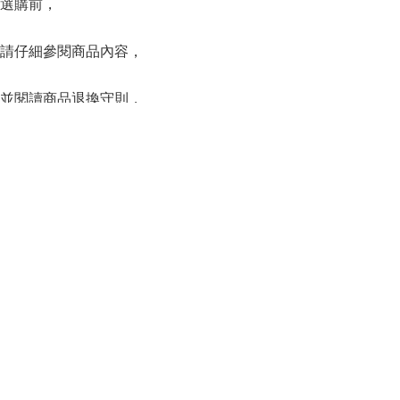
選購前，
請仔細參閱商品內容，
並閱讀商品退換守則，
下單後將不設更改訂單商品及「不設退款」，
可按上方的”Shipping and return policy”查閱。
SERIES
系列
Capsule Series
主線系列